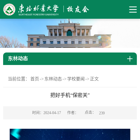
东林动态
当前位置：
首页
->
东林动态
->
学校要闻
->
正文
把好手机“保密关”
点击：
时间：2024-04-17
作者：
239